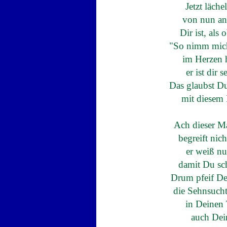
Jetzt läche
von nun an 
Dir ist, als 
"So nimm mich
im Herzen h
er ist dir 
Das glaubst Du
mit diesem 
Ach dieser Ma
begreift nich
er weiß nu
damit Du sc
Drum pfeif De
die Sehnsuch
in Deinen 
auch Dein