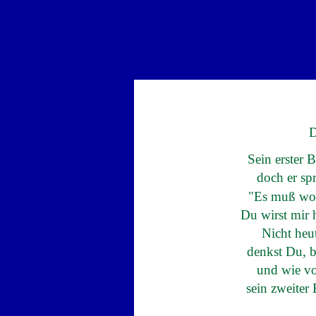
D
Sein erster B
doch er spr
"Es muß woh
Du wirst mir 
Nicht heut
denkst Du, b
und wie vo
sein zweiter 