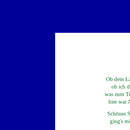
Ob dein Lä
ob ich d
was zum Te
hier war 
Schönes Sp
ging's mi