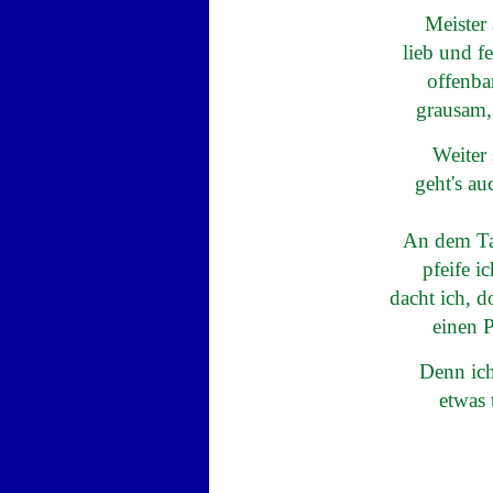
Meister 
lieb und f
offenba
grausam, 
Weiter 
geht's au
An dem Ta
pfeife i
dacht ich, 
einen P
Denn ich
etwas 