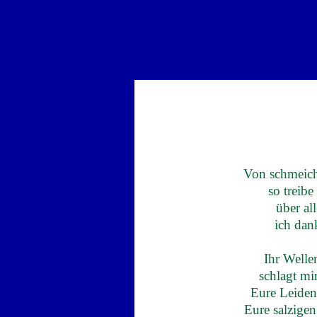
Von schmeic
so treibe
über al
ich dan
Ihr Welle
schlagt mir
Eure Leidens
Eure salzige