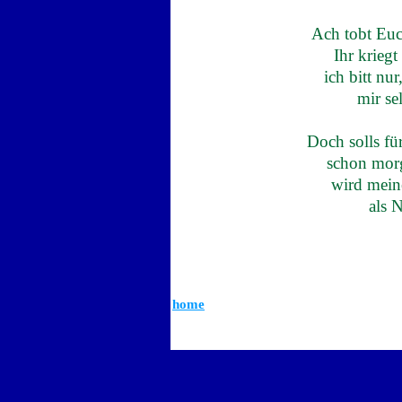
Ach tobt Euch
Ihr krieg
ich bitt nu
mir se
Doch solls f
schon morg
wird meine
als 
home